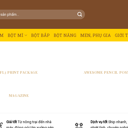
ẨM
BỘT MÌ
BỘT BẮP
BỘT NĂNG
MEN, PHỤ GIA
GIỚI 
FL3 PRINT PACKAGE
AWESOME PENCIL POS
MAGAZINE
Giá tốt
Từ nông trại đến nhà
Dịch vụ tốt
Ship nhanh,
máy, đóng gói tận xưởng nên
nhiệt tình, chuyên nghi