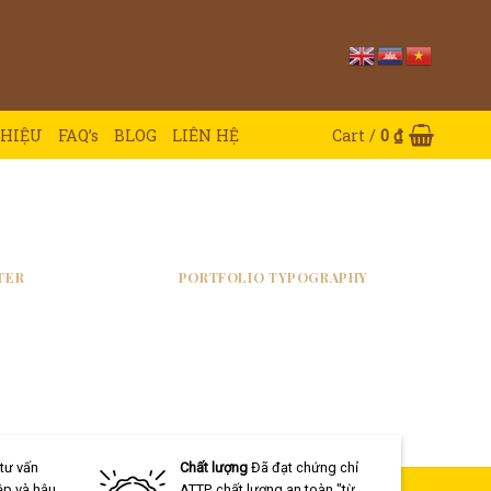
THIỆU
FAQ’s
BLOG
LIÊN HỆ
Cart /
0
₫
TER
PORTFOLIO TYPOGRAPHY
 tư vấn
Chất lượng
Đã đạt chứng chỉ
ệp và hậu
ATTP, chất lượng an toàn "từ